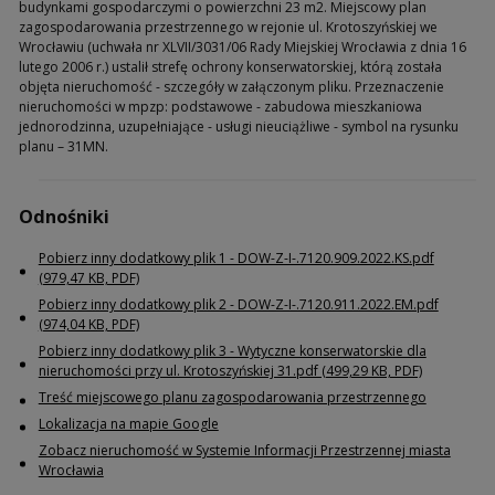
budynkami gospodarczymi o powierzchni 23 m2. Miejscowy plan
zagospodarowania przestrzennego w rejonie ul. Krotoszyńskiej we
Wrocławiu (uchwała nr XLVII/3031/06 Rady Miejskiej Wrocławia z dnia 16
lutego 2006 r.) ustalił strefę ochrony konserwatorskiej, którą została
objęta nieruchomość - szczegóły w załączonym pliku. Przeznaczenie
nieruchomości w mpzp: podstawowe - zabudowa mieszkaniowa
jednorodzinna, uzupełniające - usługi nieuciążliwe - symbol na rysunku
planu – 31MN.
Odnośniki
Pobierz inny dodatkowy plik 1 - DOW-Z-I-.7120.909.2022.KS.pdf
(979,47 KB, PDF)
Pobierz inny dodatkowy plik 2 - DOW-Z-I-.7120.911.2022.EM.pdf
(974,04 KB, PDF)
Pobierz inny dodatkowy plik 3 - Wytyczne konserwatorskie dla
nieruchomości przy ul. Krotoszyńskiej 31.pdf (499,29 KB, PDF)
Treść miejscowego planu zagospodarowania przestrzennego
Lokalizacja na mapie Google
Zobacz nieruchomość w Systemie Informacji Przestrzennej miasta
Wrocławia