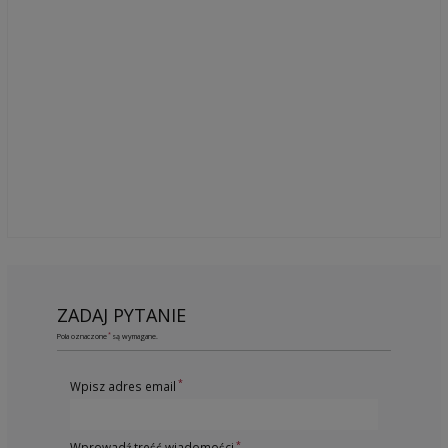
ZADAJ PYTANIE
*
Pola oznaczone
są wymagane.
*
Wpisz adres email
*
Wprowadź treść wiadomości