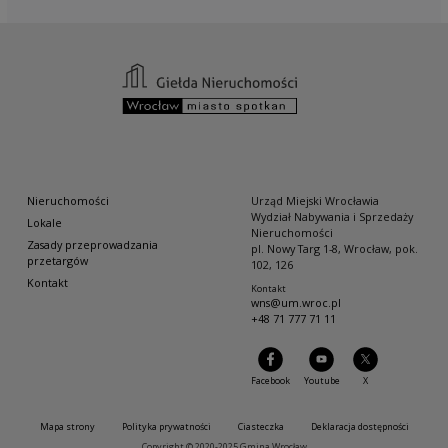
Nieruchomości
Urząd Miejski Wrocławia
Wydział Nabywania i Sprzedaży
Lokale
Nieruchomości
Zasady przeprowadzania
pl. Nowy Targ 1-8, Wrocław, pok.
przetargów
102, 126
Kontakt
Kontakt
wns@um.wroc.pl
+48 71 777 71 11
Facebook
Youtube
X
Mapa strony
Polityka prywatności
Ciasteczka
Deklaracja dostępności
Copyright © 2020-2025 Gmina Wrocław