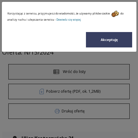
Korzystając z serwisu, przyjmujesz do wiadomości, że używamy plików cookie
do
analizy ruchu i ulepszania serwisu -
Dowiedz się więcej
Giełda Nieruchomości
Nieruchomości
Oferta: N/15/2024
Akceptuję
Oferta: N/15/2024
Wróć do listy
Pobierz ofertę (PDF, ok. 1,2MB)
Drukuj ofertę