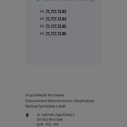
tel.
71 777 72 83
tel.
71 777 72 84
tel.
71 777 72 85
tel.
71 777 72 86
Urząd Miejski Wrocławia
Departament Nieruchomości i Eksploatacji
Wydział Sprzedaży Lokali
ul. Gabrieli Zapolskiej 4
50-032 Wrocław
pok. 143, 148