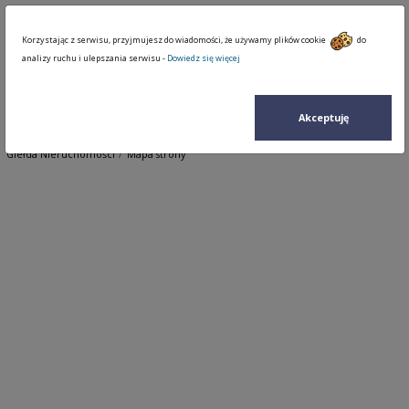
Korzystając z serwisu, przyjmujesz do wiadomości, że używamy plików cookie
do
analizy ruchu i ulepszania serwisu -
Dowiedz się więcej
Akceptuję
Giełda Nieruchomości
Mapa strony