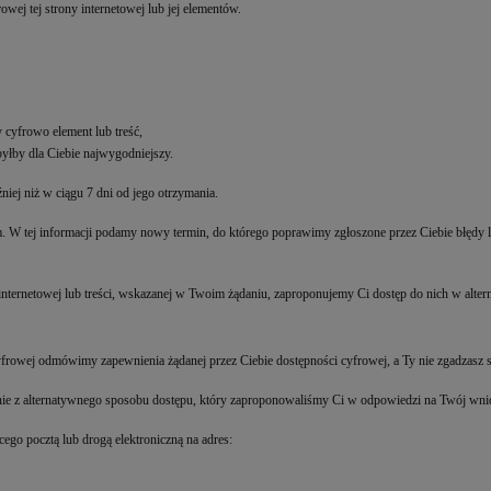
ej tej strony internetowej lub jej elementów.
y cyfrowo element lub treść,
byłby dla Ciebie najwygodniejszy.
iej niż w ciągu 7 dni od jego otrzymania.
tym. W tej informacji podamy nowy termin, do którego poprawimy zgłoszone przez Ciebie błęd
 internetowej lub treści, wskazanej w Twoim żądaniu, zaproponujemy Ci dostęp do nich w alte
frowej odmówimy zapewnienia żądanej przez Ciebie dostępności cyfrowej, a Ty nie zgadzasz s
stanie z alternatywnego sposobu dostępu, który zaproponowaliśmy Ci w odpowiedzi na Twój wni
ego pocztą lub drogą elektroniczną na adres: