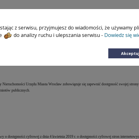
Nieruchomości
Lokale
Kontakt
Zasady
stając z serwisu, przyjmujesz do wiadomości, że używamy p
ie
do analizy ruchu i ulepszania serwisu -
Dowiedz się wi
Akceptu
ży Nieruchomości Urzędu Miasta Wrocław
zobowiązuje się zapewnić dostępność swojej
strony
dmiotów publicznych.
wy o dostępności cyfrowej z dnia 4 kwietnia 2019 r. o dostępności cyfrowej stron internetow