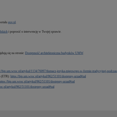
ortalu
gov.pl
.
lskich
i poprosić o interwencję w Twojej sprawie.
dują się na stronie:
Dostępność architektoniczna budynków UMW
.
s://bip.um.wroc.pl/artykul/1134/76097/tlumacz-jezyka-migowego-w-formie-tradycyjnej-podcz
ia (ETR):
https://bip.um.wroc.pl/artykul/962/51101/dostepny-urzad#zal
https://bip.um.wroc.pl/artykul/962/51101/dostepny-urzad#zal
roc.pl/artykul/962/51101/dostepny-urzad#zal