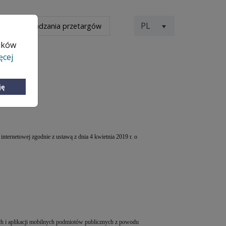
PL
 przeprowadzania przetargów
lików
ęcej
ję
 internetowej
zgodnie z ustawą z dnia 4 kwietnia 2019 r. o
ych i aplikacji mobilnych podmiotów publicznych z powodu