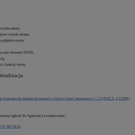
cą klawiatury,
rzez czytnik ekranu,
 wyglądem strony,
ieużywane elementy HTML,
urą,
 i funkcje strony.
ktualizacja
tę kontrolną do badania dostępności cyfrowej strony internetowej v. 2.2 (DOCX, 0,12MB)
.
 możesz zgłosić do
Agnieszki Lewandowskiej -
 57 385 98 01
.