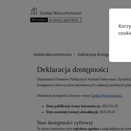
Korzy
cook
Giełda Nieruchomości
Deklaracja dostępności
Deklaracja dostępności
Departament Finansów Publicznych Wydział Nabywania i Sprzeda
dostępności cyfrowej stron internetowych i aplikacji mobilnych po
Deklaracja dostępności dotyczy strony
Giełda Nieruchomości
.
Data publikacji strony internetowej:
2013-01-05
Data ostatniej istotnej aktualizacji:
2025-03-07
Stan dostępności cyfrowej
Ta strona internetowa jest
częściowo zgodna
z załącznikiem do usta