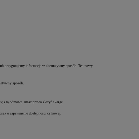
y lub przygotujemy informacje w alternatywny sposób. Ten nowy
rnatywny sposób.
ię z tą odmową, masz prawo złożyć skargę.
osek o zapewnienie dostępności cyfrowej.