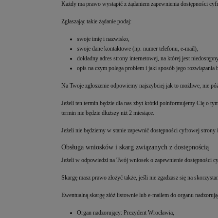
Każdy ma prawo wystąpić z żądaniem zapewnienia dostępności cyfrow
Zgłaszając takie żądanie podaj:
swoje imię i nazwisko,
swoje dane kontaktowe (np. numer telefonu, e-mail),
dokładny adres strony internetowej, na której jest niedostępn
opis na czym polega problem i jaki sposób jego rozwiązania 
Na Twoje zgłoszenie odpowiemy najszybciej jak to możliwe, nie późn
Jeżeli ten termin będzie dla nas zbyt krótki poinformujemy Cię o 
termin nie będzie dłuższy niż 2 miesiące.
Jeżeli nie będziemy w stanie zapewnić dostępności cyfrowej strony
Obsługa wniosków i skarg związanych z dostępnością
Jeżeli w odpowiedzi na Twój wniosek o zapewnienie dostępności cy
Skargę masz prawo złożyć także, jeśli nie zgadzasz się na skorzy
Ewentualną skargę złóż listownie lub e-mailem do organu nadzorując
Organ nadzorujący: Prezydent Wrocławia,