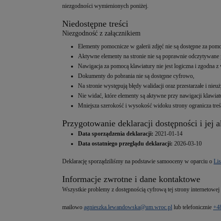
niezgodności wymienionych poniżej.
Niedostępne treści
Niezgodność z załącznikiem
Elementy pomocnicze w galerii zdjęć nie są dostępne za pomo
Aktywne elementy na stronie nie są poprawnie odczytywane p
Nawigacja za pomocą klawiatury nie jest logiczna i zgodna z
Dokumenty do pobrania nie są dostępne cyfrowo,
Na stronie występują błędy walidacji oraz przestarzałe i n
Nie widać, które elementy są aktywne przy nawigacji klawiat
Mniejsza szerokość i wysokość widoku strony ogranicza treści
Przygotowanie deklaracji dostępności i jej a
Data sporządzenia deklaracji:
2021-01-14
Data ostatniego przeglądu deklaracji:
2026-03-10
Deklarację sporządziliśmy na podstawie samooceny w oparciu o
Lis
Informacje zwrotne i dane kontaktowe
Wszystkie problemy z dostępnością cyfrową tej strony internetowej
mailowo
agnieszka.lewandowska@um.wroc.pl
lub telefonicznie
+48