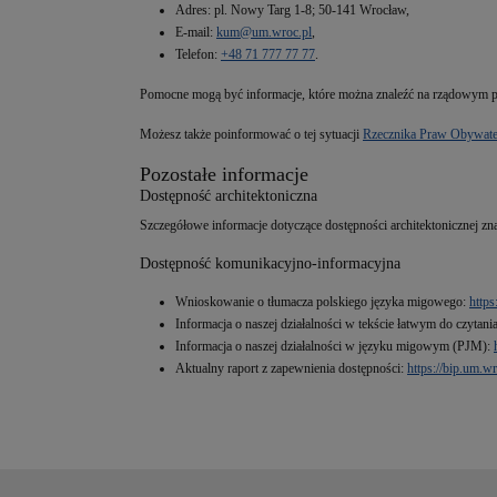
Adres: pl. Nowy Targ 1-8; 50-141 Wrocław,
E-mail:
kum@um.wroc.pl
,
Telefon:
+48 71 777 77 77
.
Pomocne mogą być informacje, które można znaleźć na rządowym p
Możesz także poinformować o tej sytuacji
Rzecznika Praw Obywate
Pozostałe informacje
Dostępność architektoniczna
Szczegółowe informacje dotyczące dostępności architektonicznej znaj
Dostępność komunikacyjno-informacyjna
Wnioskowanie o tłumacza polskiego języka migowego:
http
Informacja o naszej działalności w tekście łatwym do czytan
Informacja o naszej działalności w języku migowym (PJM):
Aktualny raport z zapewnienia dostępności:
https://bip.um.w